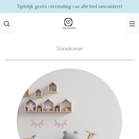
Tijdelijk gratis verzending van alle bed omranders!
Ga
direct
naar
de
hoofdinhoud
Slaapkamer